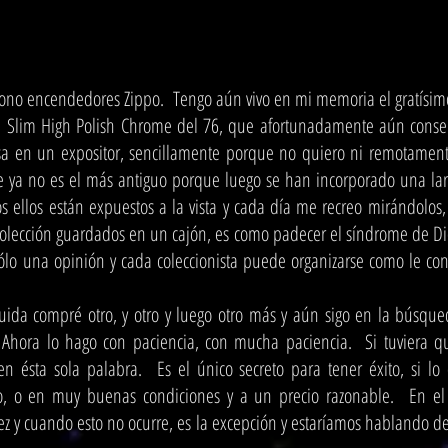
iono encendedores Zippo. Tengo aún vivo en mi memoria el gratísi
n Slim High Polish Chrome del 76, que afortunadamente aún conse
a en un expositor, sencillamente porque no quiero ni remotamente
e ya no es el más antiguo porque luego se han incorporado una lar
os ellos están expuestos a la vista y cada día me recreo mirándolo
colección guardados en un cajón, es como padecer el síndrome de Di
ólo una opinión y cada coleccionista puede organizarse como le con
uida compré otro, y otro y luego otro más y aún sigo en la búsq
 Ahora lo hago con paciencia, con mucha paciencia. Si tuviera 
a en ésta sola palabra. Es el único secreto para tener éxito, si 
o, o en muy buenas condiciones y a un precio razonable. En el 
z y cuando esto no ocurre, es la excepción y estaríamos hablando d