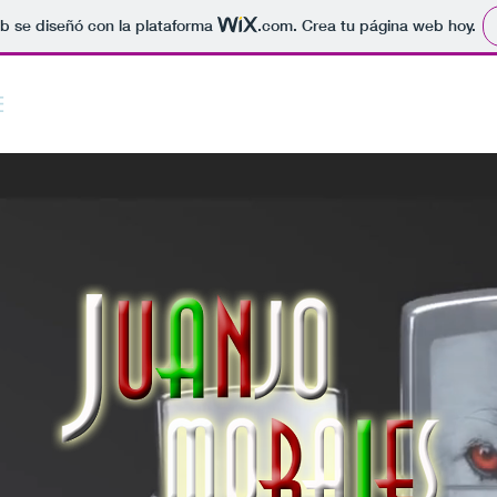
b se diseñó con la plataforma
.com
. Crea tu página web hoy.
E
SOBRE MÍ
ENCICLOPEDIAS ZIPPO Y MAZZIPEDIAS
MI CA