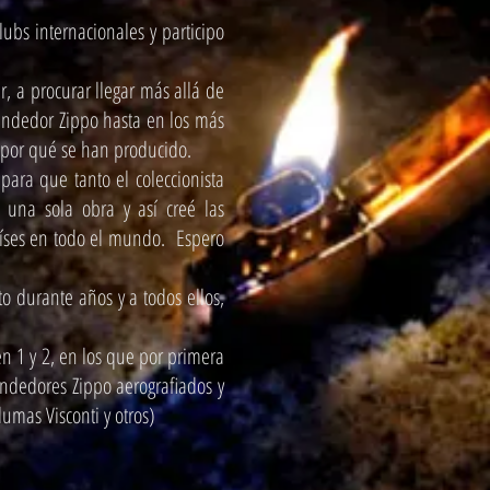
ubs internacionales y participo
, a procurar llegar más allá de
cendedor Zippo hasta en los más
y por qué se han producido.
ara que tanto el coleccionista
 una sola obra y así creé las
aíses en todo el mundo. Espero
durante años y a todos ellos,
 1 y 2, en los que por primera
endedores Zippo aerografiados y
umas Visconti y otros)