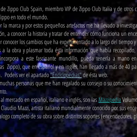
de Zippo Club Spain, miembro VIP de Zippo Club Italia y de otros cl
 Zippo en todo el mundo.
 la marca y por estos pequeños artefactos me ha llevado a investigar
ón, a conocer la historia y tratar de entender cómo funciona un en
ar conocer los cambios que ha experimentado a lo largo del tiempo 
a la obra y plasmar toda ésta información que había recopilado, p
incorpora a este fascinante mundillo, pueda tenerla a mano en
as Zippo), que en español y en inglés, han llegado a más de 40 p
. Podeis ver el apartado
"Enciclopedias"
de ésta web.
uchas personas que me han regalado su consejo o su conocimiento 
nto.
 al mercado en español, italiano e inglés, son las
Mazzipedia
Volumen
de Claudio Mazzi, artista italiano mundialmente conocido por sus enc
talogo completo de su obra sobre distintos soportes (encendedores, pl